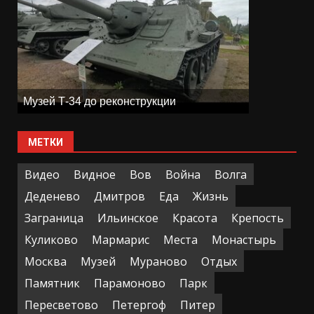
Музей Т-34 до реконструкции
МЕТКИ
Видео
Видное
Вов
Война
Волга
Деденево
Дмитров
Еда
Жизнь
Заграница
Ильинское
Красота
Крепость
Куликово
Мармарис
Места
Монастырь
Москва
Музей
Мураново
Отдых
Памятник
Парамоново
Парк
Пересветово
Петергоф
Питер