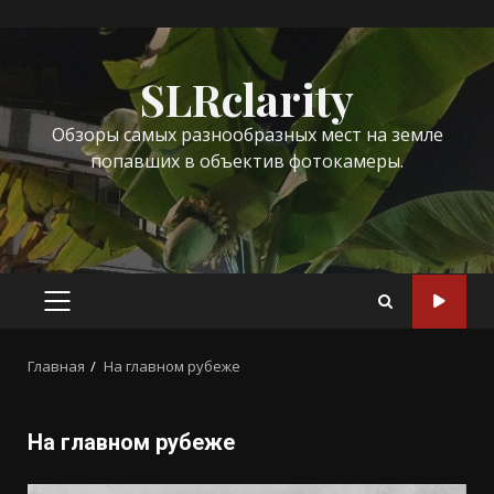
Перейти
к
SLRclarity
содержимому
Обзоры самых разнообразных мест на земле
попавших в объектив фотокамеры.
ОСНОВНОЕ
МЕНЮ
Главная
На главном рубеже
На главном рубеже