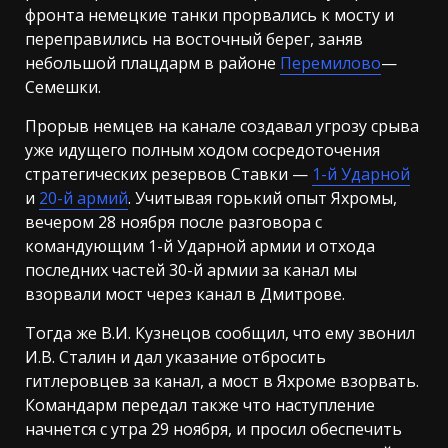
фронта немецкие танки прорвались к мосту и
переправились на восточный берег, заняв
небольшой плацдарм в районе
Перемилово
—
Семешки.
Прорыв немцев на канале создавал угрозу срыва
уже идущего полным ходом сосредоточения
стратегических резервов Ставки —
1-й Ударной
и
20-й армий
. Учитывая горький опыт Яхромы,
вечером 28 ноября после разговора с
командующим 1-й Ударной армии и отхода
последних частей 30-й армии за канал мы
взорвали мост через канал в Дмитрове.
Тогда же В.И. Кузнецов сообщил, что ему звонил
И.В. Сталин и дал указание отбросить
гитлеровцев за канал, а мост в Яхроме взорвать.
Командарм передал также что наступление
начнется с утра 29 ноября, и просил обеспечить