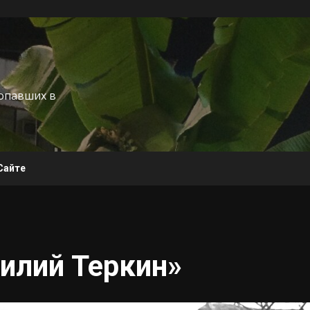
попавших в
Сайте
илий Теркин»