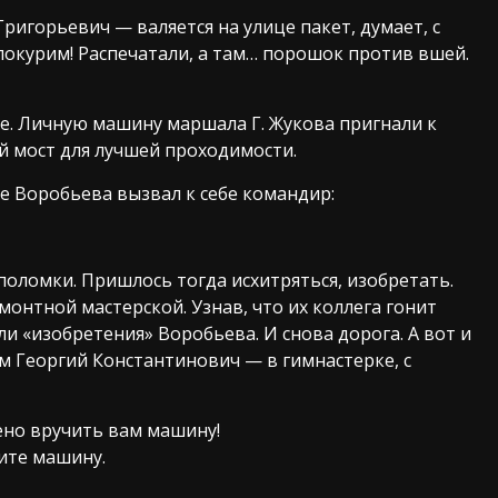
ригорьевич — валяется на улице пакет, думает, с
покурим! Распечатали, а там… порошок против вшей.
е. Личную машину маршала Г. Жукова пригнали к
й мост для лучшей проходимости.
ые Воробьева вызвал к себе командир:
ь поломки. Пришлось тогда исхитряться, изобретать.
онтной мастерской. Узнав, что их коллега гонит
 «изобретения» Воробьева. И снова дорога. А вот и
ам Георгий Константинович — в гимнастерке, с
но вручить вам машину!
ите машину.