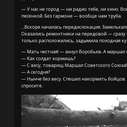
— У нас не город — ни радио тебе, ни кино. 
песенкой. Без гармони — вообще нам труба.
…Вскоре началась передислокация. Замелькал
Оказались ремонтники на передовой — сразу 
только расположились, задымила походная кухн
— Мать честная! — ахнул Воробьев. А маршал
— Как солдат кормишь?
— С весу, товарищ Маршал Советского Союза!
— А сегодня?
— Нынче без весу. Спешил накормить бойцов. 
спросите.