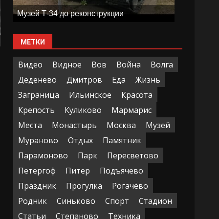
Музей Т-34 до реконструкции
МЕТКИ
Видео
Видное
Вов
Война
Волга
Деденево
Дмитров
Еда
Жизнь
Заграница
Ильинское
Красота
Крепость
Куликово
Мармарис
Места
Монастырь
Москва
Музей
Мураново
Отдых
Памятник
Парамоново
Парк
Пересветово
Петергоф
Питер
Подъячево
Праздник
Прогулка
Рогачёво
Родник
Синьково
Спорт
Стадион
Статьи
Степаново
Техника