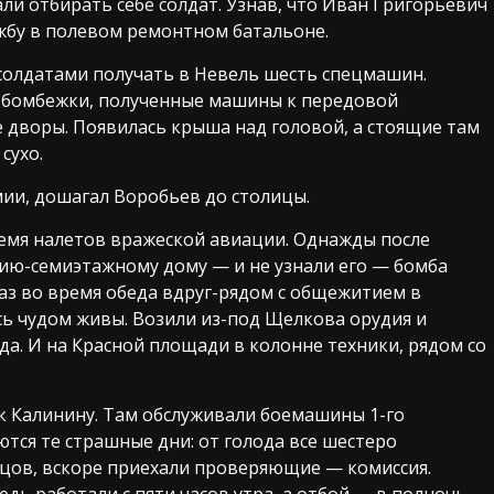
али отбирать себе солдат. Узнав, что Иван Григорьевич
бу в полевом ремонтном батальоне.
солдатами получать в Невель шесть спецмашин.
 бомбежки, полученные машины к передовой
е дворы. Появилась крыша над головой, а стоящие там
сухо.
рмии, дошагал Воробьев до столицы.
емя налетов вражеской авиации. Однажды после
ию-семиэтажному дому — и не узнали его — бомба
 раз во время обеда вдруг-рядом с общежитием в
сь чудом живы. Возили из-под Щелкова орудия и
ода. И на Красной площади в колонне техники, рядом со
 к Калинину. Там обслуживали боемашины 1-го
тся те страшные дни: от голода все шестеро
ойцов, вскоре приехали проверяющие — комиссия.
дь работали с пяти часов утра, а отбой — в полночь.