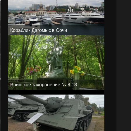
Кораблик Дагомыс в Сочи
Воинское захоронение № 8-13