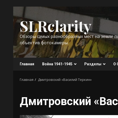
Перейти
к
SLRclarity
содержимому
Обзоры самых разнообразных мест на земле 
объектив фотокамеры.
Главная
Война 1941-1945
Разделы
О 
Главная
Дмитровский «Василий Теркин»
Дмитровский «Вас