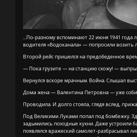
…По-разному вспоминают 22 июня 1941 года 
водителя «Водоканала» — попросили возить л
Второй рейс пришелся на предобеденное врем
— Пока грузите — на станцию схожу! — выпры
Вернулся вскоре мрачным. Война. Слышал выс
Дома жена — Валентина Петровна — уже соби
Проводила. И долго стояла, глядя вслед, приж
Под Великими Луками попал под бомбежку. Зд
задымились походные кухни. Даже устроили б
появлялся вражеский самолет-разбрасывал ли