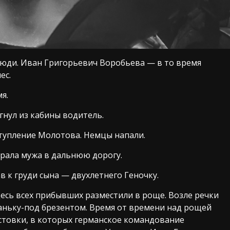
люди. Иван Григорьевич Воробьева — в то время
ес.
я.
гнул из кабины водитель.
тупление Молотова. Немцы напали.
рала мужа в дальнюю дорогу.
ав к груди сына — двухлетнего Геночку.
есь всех прибывших разместили в роще. Возле речки
аньку-под брезентом. Время от времени над рощей
стовки, в которых германское командование