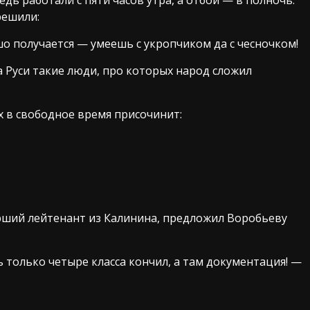
решили:
шо получается — умеешь с укропчиком да с чесночком!
а Руси такие люди, про которых народ сложил
их в свободное время присочинит:
рший лейтенант из Калинина, предложил Воробьеву
 только четыре класса кончил, а там документация! —