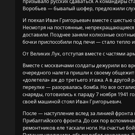
призывало русских сдаваться. А командиры ст
Воробьев — бывалый шофер, предложили служ
И поехал Иван Григорьевич вместе с шестью 
Несмотря на постоянные, непрекращающиеся
доставили. Позднее заняли колхозные скотны
бочки приспособили под печи — стало тепло и 
От Великих Лук, отступая вместе с частями а
Вместе с москвичами солдаты дежурили во вр
очередного налета пришли к своему общежит
«долетела» аж до третьего этажа. А в другой
переулке — разорвалась бомба. Но все остали
снаряды, готовились к параду 7 ноября 1941 г
своей машиной стоял Иван Григорьевич.
После — наступление вслед за линией фронта
Прибалтийского фронта. До сих пор вспоминаю
ремонтников еле таскали ноги. На счастье б
Питание увеличили, объем работ сократили. Ве