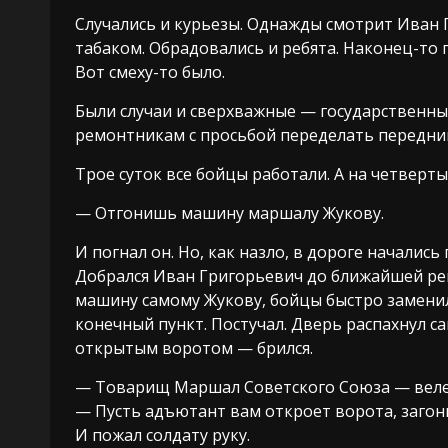
Случались и курьезы. Однажды смотрит Иван Г
табаком. Обрадовались и ребята. Наконец-то 
Вот смеху-то было.
Были случаи и сверхважные — государственны
ремонтникам с просьбой переделать передни
Трое суток все бойцы работали. А на четверт
— Отгонишь машину маршалу Жукову.
И погнал он. Но, как назло, в дороге началис
Добрался Иван Григорьевич до ближайшей рем
машину самому Жукову, бойцы быстро заменили
конечный пункт. Постучал. Дверь распахнул с
открытым воротом — брился.
— Товарищ Маршал Советского Союза — веле
— Пусть адъютант вам откроет ворота, загон
И пожал солдату руку.