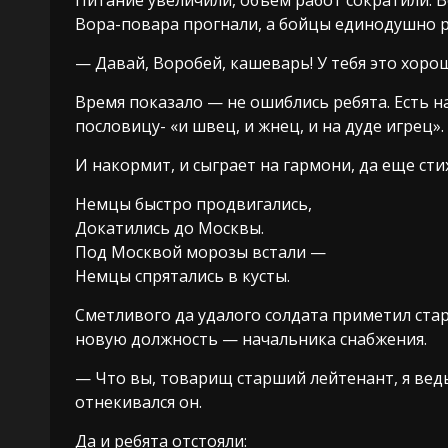
Вора-повара прогнали, а бойцы единодушно 
— Давай, Воробей, кашеварь! У тебя это хоро
Время показало — не ошиблись ребята. Есть н
пословицу- «и швец, и жнец, и на дуде игрец».
И накормит, и сыграет на гармони, да еще ст
Немцы быстро продвигались,
Докатились до Москвы.
Под Москвой морозы встали —
Немцы спрятались в кусты.
Сметливого да удалого солдата приметил ста
новую должность — начальника снабжения.
— Что вы, товарищ старший лейтенант, я ведь
отнекивался он.
Да и ребята отстояли: