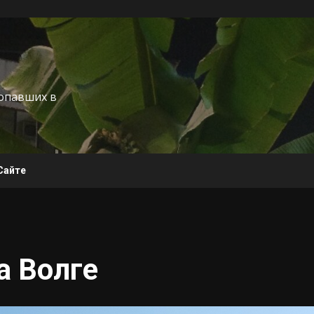
попавших в
Сайте
а Волге