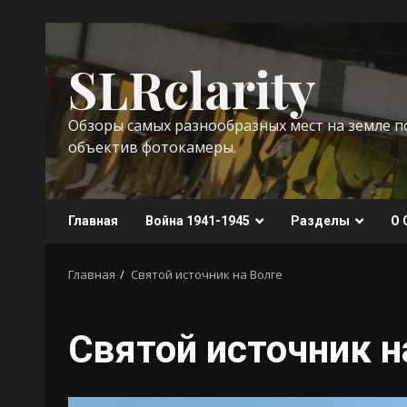
Перейти
к
SLRclarity
содержимому
Обзоры самых разнообразных мест на земле 
объектив фотокамеры.
Главная
Война 1941-1945
Разделы
О 
Главная
Святой источник на Волге
Святой источник н