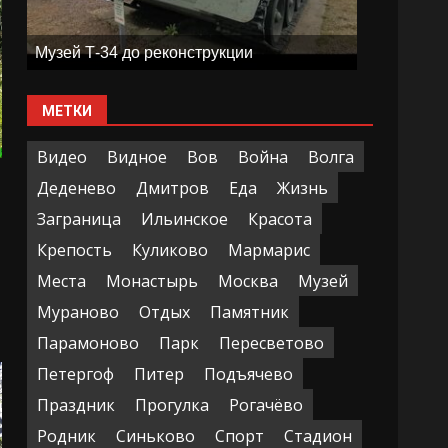
Музей Т-34 до реконструкции
МЕТКИ
Видео
Видное
Вов
Война
Волга
Деденево
Дмитров
Еда
Жизнь
Заграница
Ильинское
Красота
Крепость
Куликово
Мармарис
Места
Монастырь
Москва
Музей
Мураново
Отдых
Памятник
Парамоново
Парк
Пересветово
Петергоф
Питер
Подъячево
Праздник
Прогулка
Рогачёво
Родник
Синьково
Спорт
Стадион