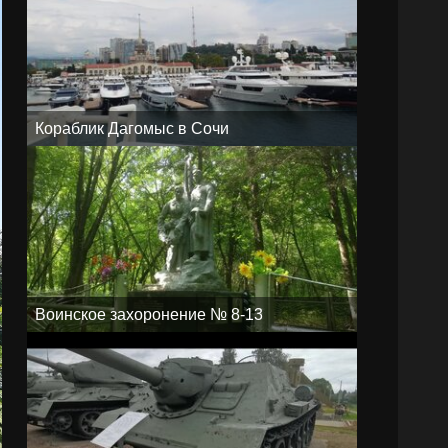
Кораблик Дагомыс в Сочи
Воинское захоронение № 8-13