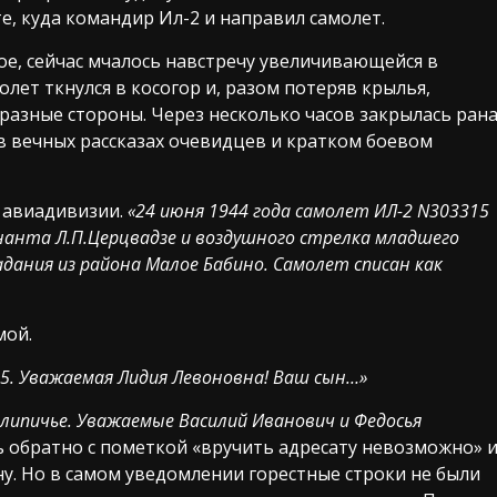
е, куда командир Ил-2 и направил самолет.
сное, сейчас мчалось навстречу увеличивающейся в
лет ткнулся в косогор и, разом потеряв крылья,
 разные стороны. Через несколько часов закрылась ран
в вечных рассказах очевидцев и кратком боевом
 авиадивизии.
«24 июня 1944 года самолет ИЛ-2 N303315
нанта Л.П.Церцвадзе и воздушного стрелка младшего
адания из района Малое Бабино. Самолет списан как
мой.
.15. Уважаемая Лидия Левоновна! Ваш сын…»
длипичье. Уважаемые Василий Иванович и Федосья
 обратно с пометкой «вручить адресату невозможно» 
у. Но в самом уведомлении горестные строки не были