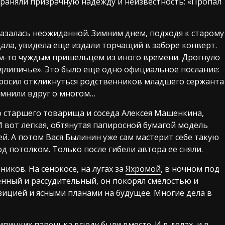
раняли призрачную надежду и неизвестность: «Пропал
азалась неожиданной. Зимним днем, подходя к старому
ала, увидела еще издали торчащий в заборе конверт.
им-то чуждым пришельцем из иного времени. Дрогнуло
одлипичье». Это было еще одно официальное послание:
росил откликнуться родственников младшего сержанта
помнили вдруг о многом…
о старшего товарища и соседа Алексея Машенкина,
 вот легкая, обтянутая папиросной бумагой модель
. А потом Вася Былинин уже сам мастерит себе такую
од потолком. Только после гибели автора ее сняли.
иков. На сенокосе, на лугах за
Яхромой
, в ночном под
енный и рассудительный, он покорял смелостью и
зицией и ясными планами на будущее. Многие дела в
пицких паренька всюду были вместе. И в делах, и в