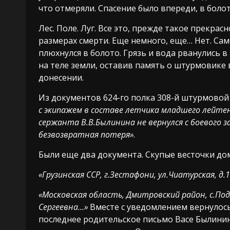
что отмеряли. Спасение было впереди, в болот
Лес. Поле. Луг. Все это, прежде такое прекра
размерах смерти. Еще немного, еще… Нет. Само
плюхнулся в болото. Грязь и вода рванулись в
на теле земли, оставив память о штурмовике 
донесении.
Из документов 624-го полка 308-й штурмовой
с экипажем в составе летчика младшего лейте
сержанта В.В.Былинина не вернулся с боевого з
безвозвратная потеря»
.
Были еще два документа. Скупые весточки до
«Грузинская ССР, г.Зестафони, ул.Чиатурская, д
«Московская область, Дмитровский район, с.По
Сергеевна…»
Вместе с уведомлением вернулось
последнее родительское письмо Васе Былинин