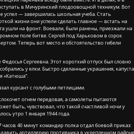
поступать в Мичуринский плодоовощной техникум. Вот
е успел — завершилась школьная учеба. Стать
ткой жизни они успели сделать главное — встать на
га ушли на фронт. Воевали, были ранены, приезжали на
громном поле битве. Сергей под Харьковом в сорок
вертом. Теперь вот место и обстоятельство гибели
е Федосья Сергеевна. Этот короткий отпуск был словно
, собрались у елки. Быстро сделанные украшения, капуста
ая «Катюша”.
азал курсант с голубыми петлицами.
 клокочет огнем передовая, а самолеты пытаются
ожет быть, чувствовал, что такой счастливой ночи у
ось утро 1 января 1944 года.
 7 часов 40 минут командир полка отдал боевой приказ:
давить артиллерию противника в укрепленном район