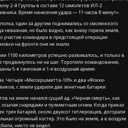
ну 2-й Группы в составе 12 самолетов ИЛ-2
вника. Время нанесения удара — 11 часов 8 минут».
олка, один за другим поднимались со смоленского
 неважная, но было видно, как внизу горела земля,
что участие командира в предстоящей операции
новки на фронте они не знали.
нии 1100 километров успешно развивалось, и только в
не продвинулось ни на шаг. Торопило командование,
шены 5-я танковая и 1-я воздушная армии.
ах. Четыре «Мессершмитта-109» и два «Фокке-
иков, с земли ударили две зенитные батареи.
ов на земле начался сущий ад. «Черная смерть», как
, осыпая снарядами и пулеметным огнем. Когда приказ
ек трех батарей, около двухсот гитлеровцев, догорали
лыхал огромный костер. Это было на земле, а в воздухе
сбили, никто не видел.