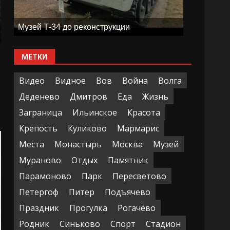
Музей Т-34 до реконструкции
МЕТКИ
Видео
Видное
Вов
Война
Волга
Деденево
Дмитров
Еда
Жизнь
Заграница
Ильинское
Красота
Крепость
Куликово
Мармарис
Места
Монастырь
Москва
Музей
Мураново
Отдых
Памятник
Парамоново
Парк
Пересветово
Петергоф
Питер
Подъячево
Праздник
Прогулка
Рогачёво
Родник
Синьково
Спорт
Стадион