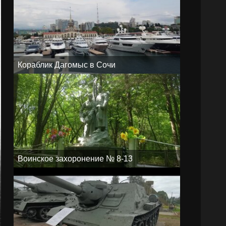
Кораблик Дагомыс в Сочи
Воинское захоронение № 8-13