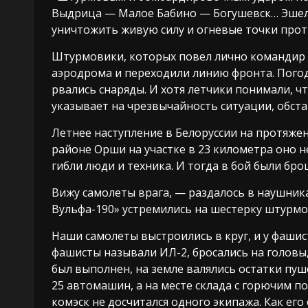
Выдрица — Малое Бабино — Богушевск… Эшело
уничтожить живую силу и огневые точки проти
Штурмовики, которых повел лично командир п
аэродрома и переходили линию фронта. Погода
рвались снаряды. И хотя летчики понимали, 
указывает на чрезвычайность ситуации, обста
Летнее наступление в Белоруссии на протяже
районе Орши на участке в 23 километра оно 
гибли люди и техника. И тогда в бой были бро
Вижу самолеты врага, — раздалось в наушник
Вульфа-190» устремились на шестерку штурмов
Наши самолеты выстроились в круг, и у фашист
фашисты называли ИЛ-2, бросались на головы
был выполнен, на земле валялись остатки пуш
25 автомашин, а на месте склада с горючим по
комэск не досчитался одного экипажа. Как его 