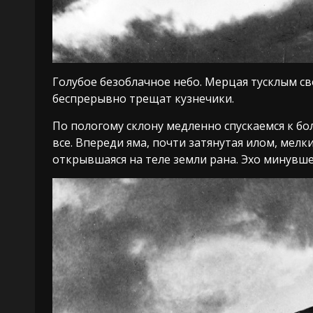
Голубое безоблачное небо. Мерцая тусклым св
беспрерывно трещат кузнечики.
По пологому склону медленно спускаемся к бо
все. Впереди яма, почти затянутая илом, мелк
открывшаяся на теле земли рана. Эхо минувш