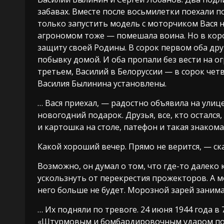
забавах. Вместе после восьмилетки поехали 
только запустить модель с моторчиком Вася н
агрономом тоже — помешала воина. Но в коро
защиту своей Родины. В сорок первом оба дру
побывку домой. И оба пропали без вести на о
третьем, Василий в Белоруссии — в сорок чет
Василия Былинина установлены.
… Вася приехал, — радостно объявила на улиц
новогодний подарок. Друзья, все, кто остался
и картошка на столе, патефон и такая знаком
Какой хороший вечер. Прямо не верится, — ск
Возможно, он думал о том, что где-то далеко
ускользнуть от перекрестия прожекторов. А м
него больше не будет. Морозной зарей занимал
… Их подняли по тревоге. 24 июня 1944 года в
«Штурмовым и бомбардировочным ударом по