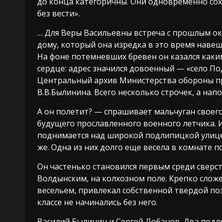
до конца категоричны. Они одновременно сох
без вести».
… Для Веры Васильевны встреча с прошлым ок
дому, который она изредка в это время навещ
На фоне потемневших бревен он казался как
сердце: адрес значился довоенный — «село П
Центральный архив Министерства обороны п
В.В.Былинина. Всего несколько строчек, а на
А он полетит? — спрашивает мальчуган своег
будущего прославленного военного летчика. И
поднимается над широкой подлипицкой улицей
же. Одна из них долго еще весела в комнате п
Он частенько становился первым среди сверстн
Волдынским, на колхозном поле. Крепко слож
весельем, привлекал собственной твердой по
классе не начинались без него.
Василий Былинин и Сергей Лобанов. Два подли