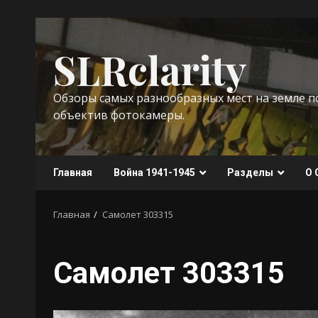
Перейти
к
SLRclarity
содержимому
Обзоры самых разнообразных мест на земле 
объектив фотокамеры.
Главная
Война 1941-1945
Разделы
О 
Главная
Самолет 303315
Самолет 303315