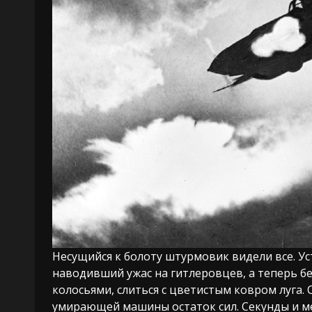
Несущийся к болоту штурмовик видели все. Ус
наводивший ужас на гитлеровцев, а теперь 
колосьями, слиться с цветистым ковром луга. 
умирающей машины остаток сил. Секунды и ме