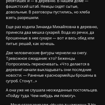
ребятишек и — в деревню. В нашем доме —
фашистский штаб. Немцы сидят сытые,
довольные. В разговоры пустились, но хлеба
взять разрешили.
Еще раз ходила Зинаида Михайловна в деревню,
принесла два мешка сухарей. Вода из речки, да
брошенные в нее сухари — вот и весь обед или
питье: решай, как хочешь.
Две человеческие фигуры чернели на снегу.
Тревожное ожидание: кто? Беженцы.
Попросились переночевать. «Что делается в
деревне! начали выкладывать они последние
новости. — Раненые красноармейцы брошены в
сугроб. Стонут…»
А она уже не слушала неожиданных постояльцев.
«Пойду туда. Чем-нибудь им помогу».
— Меня отговаривали: «Ну что ты сможешь?! Не