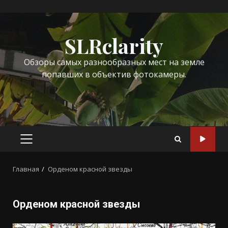
Перейти
к
SLRclarity
содержимому
Обзоры самых разнообразных мест на земле
попавших в объектив фотокамеры.
ОСНОВНОЕ
МЕНЮ
Главная
Орденом красной звезды
Орденом красной звезды