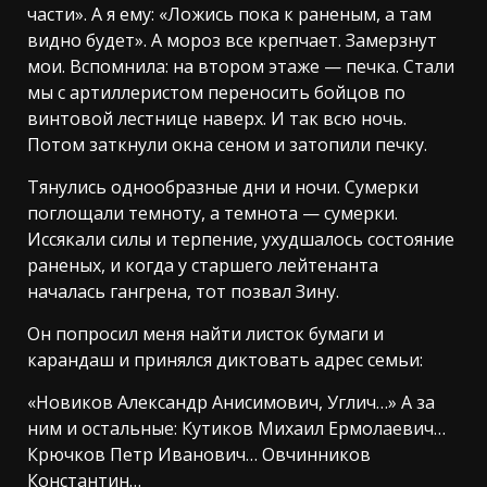
части». А я ему: «Ложись пока к раненым, а там
видно будет». А мороз все крепчает. Замерзнут
мои. Вспомнила: на втором этаже — печка. Стали
мы с артиллеристом переносить бойцов по
винтовой лестнице наверх. И так всю ночь.
Потом заткнули окна сеном и затопили печку.
Тянулись однообразные дни и ночи. Сумерки
поглощали темноту, а темнота — сумерки.
Иссякали силы и терпение, ухудшалось состояние
раненых, и когда у старшего лейтенанта
началась гангрена, тот позвал Зину.
Он попросил меня найти листок бумаги и
карандаш и принялся диктовать адрес семьи:
«Новиков Александр Анисимович, Углич…» А за
ним и остальные: Кутиков Михаил Ермолаевич…
Крючков Петр Иванович… Овчинников
Константин…