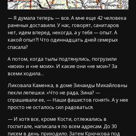
— Я думала теперь — все. А мне еще 42 человека
раненых доставили. У нас, говорят, санитаров
нет, идем вперед, некогда, а у тебя — опыт. А
какой опыт?! Что одиннадцать дней семерых
спасала?
А потом, когда тылы подтянулись, погрузили
«моих» и «не моих». И какие они «не мои»? За
всеми ходила…
Ликовала Каменка, в доме Зинаиды Михайловны
пекли лепешки. «Что не рада, Зина? —
спрашивали ее, — Наши фашистов гонят!». А у нее
просто не осталось сил радоваться.
— И хотя все, кроме Кости, отлежались в
госпитале, написала я по всем адресам. До 30
писем в день приходило. Затем Крючкова под