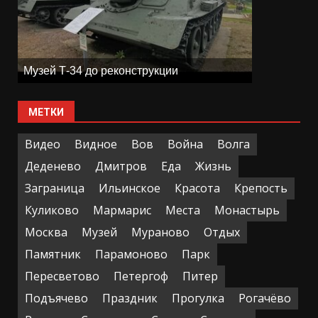
Музей Т-34 до реконструкции
МЕТКИ
Видео
Видное
Вов
Война
Волга
Деденево
Дмитров
Еда
Жизнь
Заграница
Ильинское
Красота
Крепость
Куликово
Мармарис
Места
Монастырь
Москва
Музей
Мураново
Отдых
Памятник
Парамоново
Парк
Пересветово
Петергоф
Питер
Подъячево
Праздник
Прогулка
Рогачёво