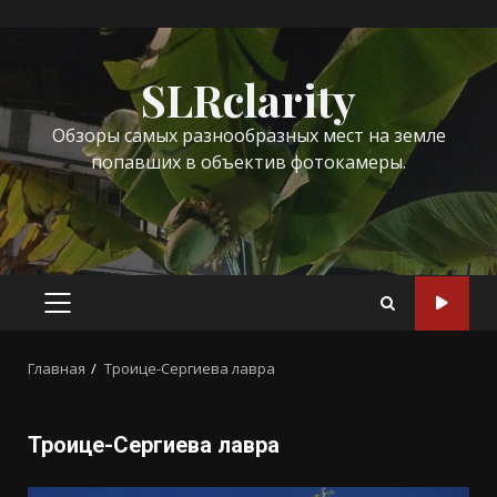
Перейти
к
SLRclarity
содержимому
Обзоры самых разнообразных мест на земле
попавших в объектив фотокамеры.
ОСНОВНОЕ
МЕНЮ
Главная
Троице-Сергиева лавра
Троице-Сергиева лавра