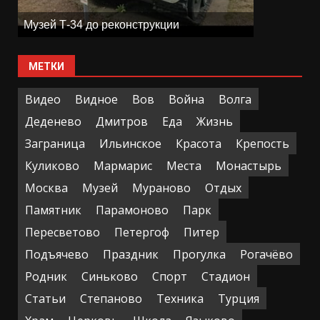
Музей Т-34 до реконструкции
МЕТКИ
Видео
Видное
Вов
Война
Волга
Деденево
Дмитров
Еда
Жизнь
Заграница
Ильинское
Красота
Крепость
Куликово
Мармарис
Места
Монастырь
Москва
Музей
Мураново
Отдых
Памятник
Парамоново
Парк
Пересветово
Петергоф
Питер
Подъячево
Праздник
Прогулка
Рогачёво
Родник
Синьково
Спорт
Стадион
Статьи
Степаново
Техника
Турция