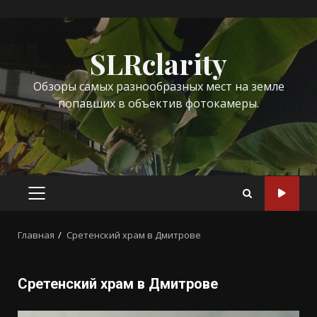
Перейти
к
SLRclarity
содержимому
Обзоры самых разнообразных мест на земле
попавших в объектив фотокамеры.
ОСНОВНОЕ
МЕНЮ
Главная
Сретенский храм в Дмитрове
Сретенский храм в Дмитрове