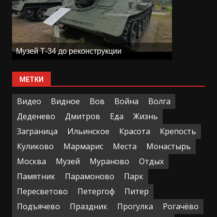
Музей Т-34 до реконструкции
МЕТКИ
Видео
Видное
Вов
Война
Волга
Деденево
Дмитров
Еда
Жизнь
Заграница
Ильинское
Красота
Крепость
Куликово
Мармарис
Места
Монастырь
Москва
Музей
Мураново
Отдых
Памятник
Парамоново
Парк
Пересветово
Петергоф
Питер
Подъячево
Праздник
Прогулка
Рогачёво