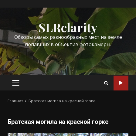
Перейти
к
SLRclarity
содержимому
Обзоры самых разнообразных мест на земле
попавших в объектив фотокамеры.
ОСНОВНОЕ
МЕНЮ
Главная
Братская могила на красной горке
Братская могила на красной горке