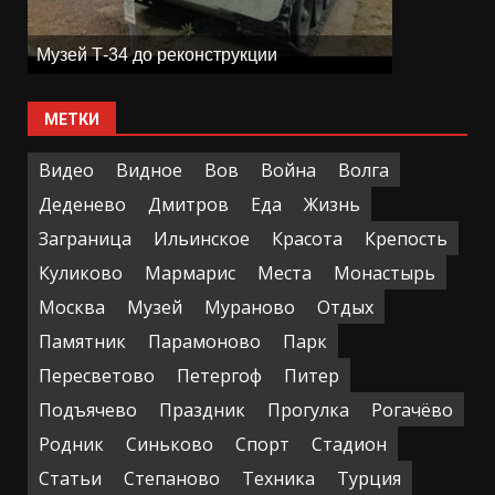
Музей Т-34 до реконструкции
МЕТКИ
Видео
Видное
Вов
Война
Волга
Деденево
Дмитров
Еда
Жизнь
Заграница
Ильинское
Красота
Крепость
Куликово
Мармарис
Места
Монастырь
Москва
Музей
Мураново
Отдых
Памятник
Парамоново
Парк
Пересветово
Петергоф
Питер
Подъячево
Праздник
Прогулка
Рогачёво
Родник
Синьково
Спорт
Стадион
Статьи
Степаново
Техника
Турция