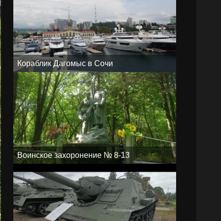
Кораблик Дагомыс в Сочи
Воинское захоронение № 8-13