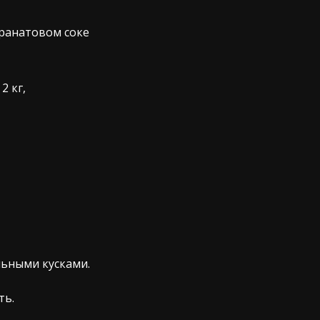
ранатовом соке
2 кг,
льными кусками.
ть.