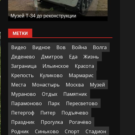
Музей Т-34 до реконструкции
МЕТКИ
Видео
Видное
Вов
Война
Волга
Деденево
Дмитров
Еда
Жизнь
Заграница
Ильинское
Красота
Крепость
Куликово
Мармарис
Места
Монастырь
Москва
Музей
Мураново
Отдых
Памятник
Парамоново
Парк
Пересветово
Петергоф
Питер
Подъячево
Праздник
Прогулка
Рогачёво
Родник
Синьково
Спорт
Стадион