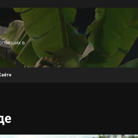
попавших в
Сайте
де