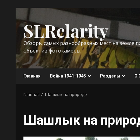
Перейти
к
SLRclarity
содержимому
Обзоры самых разнообразных мест на земле 
объектив фотокамеры.
Главная
Война 1941-1945
Разделы
О 
Главная
Шашлык на природе
Шашлык на приро